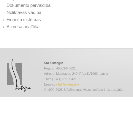
Dokumentu pārvaldība
Noliktavas vadība
Finanšu sistēmas
Biznesa analītika
SIA Sintegra
Reg.no: 40003448021
Adrese: Maskavas 240, Rīga LV1063, Latvia
Tālr.: (+371) 67109421 | :
Epasts:
info@sintegra.lv
© 1999-2026 SIA Sintegra. Visas tiesības ir aizsargātās.