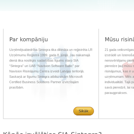
Uzņēmējsabiedrība Sintegra tika dibināta un reģistrēta LR
21 gada veiksmīgas
Uzņēmumu Reģistrā 1999. gada 8. jūnijā. Jau nakamajā
izstrādē un īstenoša
dienā tika noslēgts sadarbības līgums starp SIA
nenovērtējamu piere
“Sintegra” un UAB “Navision Software Baltic” par
pieredze ļauj mūsu s
Navision Risinājumu Centra izveidi Latvijas teritorijā.
risinājumus, kas ir u
Saskaņā ar līgumu Sintegra atbilst visām Microsoft
uzņēmumam. Mēs au
Certified Business Solutions Partner izvirzītajām
individualitāti. Tajā
prasībām.
savā pieredzē, lai ra
paraugprakses.