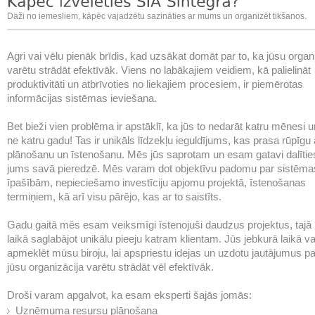
Daži no iemesliem, kāpēc vajadzētu sazināties ar mums un organizēt tikšanos.
Agri vai vēlu pienāk brīdis, kad uzsākat domāt par to, ka jūsu organ
varētu strādāt efektīvāk. Viens no labākajiem veidiem, kā palielināt
produktivitāti un atbrīvoties no liekajiem procesiem, ir piemērotas
informācijas sistēmas ieviešana.
Bet bieži vien problēma ir apstāklī, ka jūs to nedarāt katru mēnesi u
ne katru gadu! Tas ir unikāls līdzekļu ieguldījums, kas prasa rūpīgu 
plānošanu un īstenošanu. Mēs jūs saprotam un esam gatavi dalītie
jums savā pieredzē. Mēs varam dot objektīvu padomu par sistēma
īpašībām, nepieciešamo investīciju apjomu projektā, īstenošanas
termiņiem, kā arī visu pārējo, kas ar to saistīts.
Gadu gaitā mēs esam veiksmīgi īstenojuši daudzus projektus, tajā
laikā saglabājot unikālu pieeju katram klientam. Jūs jebkurā laikā va
apmeklēt mūsu biroju, lai apspriestu idejas un uzdotu jautājumus pa
jūsu organizācija varētu strādāt vēl efektīvāk.
Droši varam apgalvot, ka esam eksperti šajās jomās:
Uzņēmuma resursu plānošana