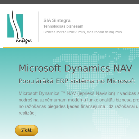
SIA Sintegra
Tehnoloģijas biznesam
Bizness izvirza uzdevumus, mēs radām risinājumus
Microsoft Dynamics ™ NAV (iepriekš Navision) ir vadības 
nodrošina uzņēmumam modernu funkcionalitāti biznesa pro
no ražošanas piegādes ķēdes finansējuma līdz ražošanai u
realizācij