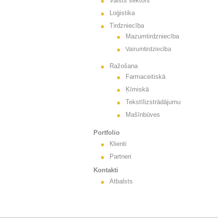
Valsts sektors
Loģistika
Tirdzniecība
Mazumtirdzniecība
Vairumtirdziecība
Ražošana
Farmaceitiskā
Ķīmiskā
Tekstīlizstrādājumu
Mašīnbūves
Portfolio
Кlienti
Partneri
Kontakti
Atbalsts