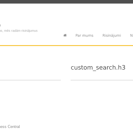
m
us, mēs radām risinājumus
ess Central