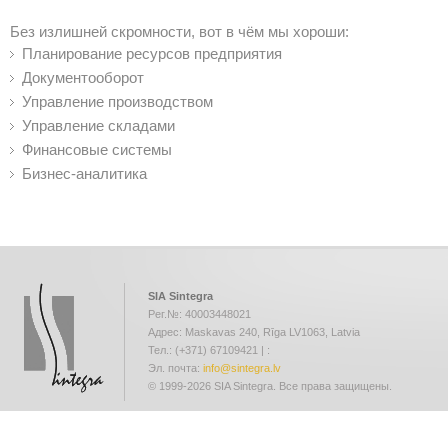
Без излишней скромности, вот в чём мы хороши:
Планирование ресурсов предприятия
Документооборот
Управление производством
Управление складами
Финансовые системы
Бизнес-аналитика
SIA Sintegra
Рег.№: 40003448021
Адрес: Maskavas 240, Rīga LV1063, Latvia
Тел.: (+371) 67109421 | :
Эл. почта:
info@sintegra.lv
© 1999-2026 SIA Sintegra. Все права защищены.