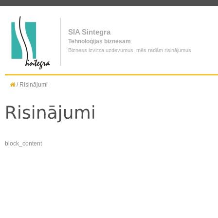
SIA Sintegra
Tehnoloģijas biznesam
Bizness izvirza uzdevumus, mēs radām risinājumus
/
Risinājumi
block_content