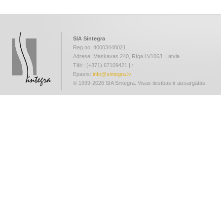
SIA Sintegra
Reg.no: 40003448021
Adrese: Maskavas 240, Rīga LV1063, Latvia
Tālr.: (+371) 67109421 | :
Epasts:
info@sintegra.lv
© 1999-2026 SIA Sintegra. Visas tiesības ir aizsargātās.