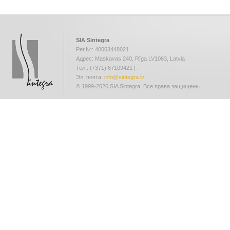
SIA Sintegra
Рег.№: 40003448021
Адрес: Maskavas 240, Rīga LV1063, Latvia
Тел.: (+371) 67109421 | :
Эл. почта:
info@sintegra.lv
© 1999-2026 SIA Sintegra. Все права защищены.